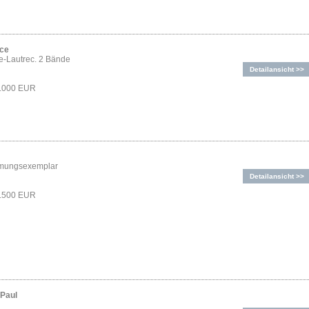
ice
e-Lautrec. 2 Bände
Detailansicht >>
2.000 EUR
mungsexemplar
Detailansicht >>
1.500 EUR
-Paul