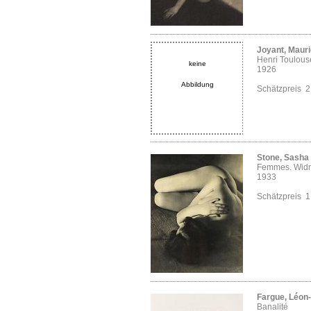
Joyant, Maur
Henri Toulous
keine
1926
Abbildung
Schätzpreis 
Stone, Sasha
Femmes. Wid
1933
Schätzpreis 
Fargue, Léon
Banalité