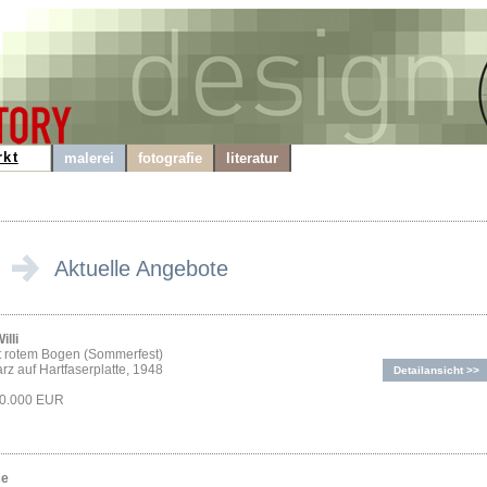
rkt
malerei
fotografie
literatur
Aktuelle Angebote
illi
t rotem Bogen (Sommerfest)
z auf Hartfaserplatte, 1948
Detailansicht >>
70.000 EUR
ce