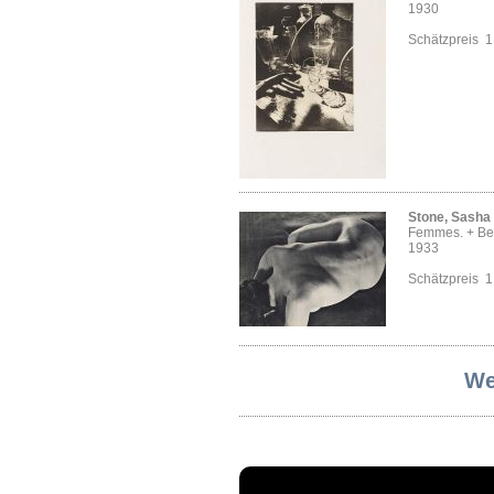
1930
Schätzpreis 
Stone, Sasha
Femmes. + Bei
1933
Schätzpreis 
We