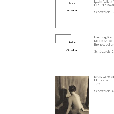
Lapin Agile à
keine
Öl auf Leinwa
Abbildung
Schätzpreis 
Hartung, Karl
Kleine Knosp
keine
Bronze, polier
Abbildung
Schätzpreis 
Krull, Germai
Ètudes de nu
1930
Schätzpreis 