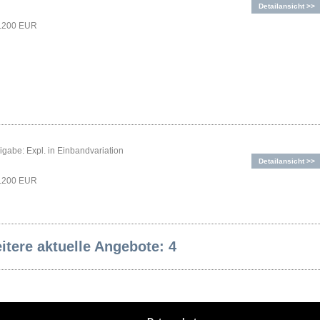
Detailansicht >>
1.200 EUR
gabe: Expl. in Einbandvariation
Detailansicht >>
1.200 EUR
itere aktuelle Angebote: 4